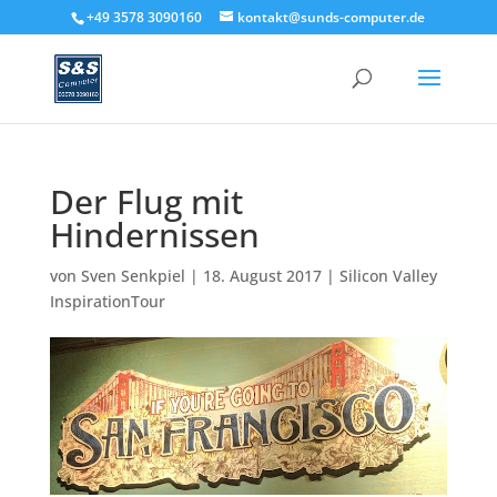
+49 3578 3090160
kontakt@sunds-computer.de
Der Flug mit
Hindernissen
von
Sven Senkpiel
|
18. August 2017
|
Silicon Valley
InspirationTour