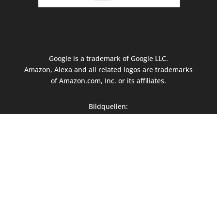
Google is a trademark of Google LLC.
Amazon, Alexa and all related logos are trademarks
of Amazon.com, Inc. or its affiliates.
Bildquellen:
Fotolia: 88341358,125316789,123798828
Urheber: Jane Kelly | 114001217
Urheber: macrovector | 129788077
Urheber:iconicbestiary | #126647744
Fotolia / Urheber: fotohansel | #205199697
/ Urheber: macrovector /
#238259486
Urheber:
Светлана Шамшурина